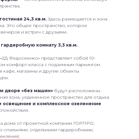
транства.
гостиная 24,3 кв.м.
Здесь размещается и зона
ха. Это общее пространство, которое
вечеров и встреч с друзьями.
гардеробную комнату 3,3 кв.м.
«2Д Федосеенко» представляет собой 10-
ом комфорт-класса с подземным паркингом.
 кафе, магазины и другие объекты
уры.
м дворе «без машин»
будут расположены
ная зона, уединенное пространство для отдыха
е освещение и комплексное озеленение
спокойствия.
а дома от проектной компании ГОРПРО;
р-спальнями, отдельными гардеробными,
екления;