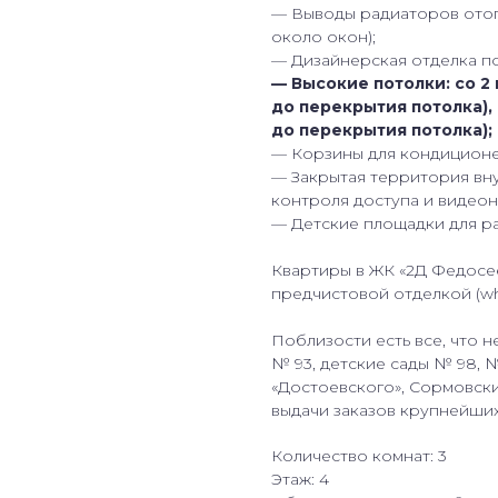
— Выводы радиаторов отопл
около окон);
— Дизайнерская отделка п
— Высокие потолки: со 2 
до перекрытия потолка), н
до перекрытия потолка);
— Корзины для кондиционер
— Закрытая территория вн
контроля доступа и видео
— Детские площадки для ра
Квартиры в ЖК «2Д Федосее
предчистовой отделкой (whi
Поблизости есть все, что 
№ 93, детские сады № 98, 
«Достоевского», Сормовски
выдачи заказов крупнейши
Количество комнат: 3
Этаж: 4