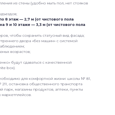
ения из стены (удобно мыть пол, нет стояков
одъездов;
по 8 этаж — 2,7 м (от чистового пола
а 9 и 10 этаже — 3,3 м (от чистового пола
ов, чтобы сохранить статусный вид фасада;
утреннего двора «без машин» с системой
наблюдением;
зных возрастов;
нко» будут сдаваться с качественной
te box).
необходимо для комфортной жизни: школы № 81,
№ 211, остановка общественного транспорта
й парк, магазины продуктов, аптеки, пункты
х маркетплейсов.