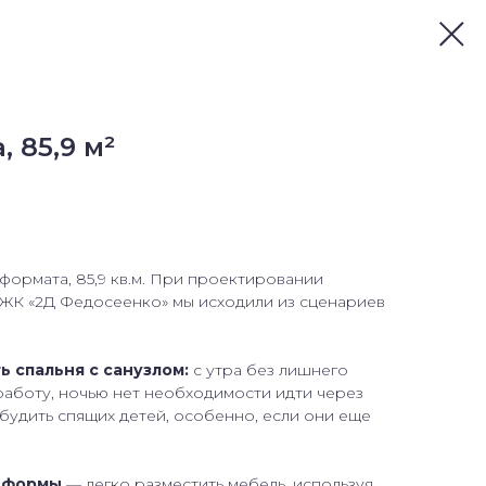
, 85,9 м²
формата, 85,9 кв.м. При проектировании
ЖК «2Д Федосеенко» мы исходили из сценариев
ь спальня с санузлом:
с утра без лишнего
работу, ночью нет необходимости идти через
збудить спящих детей, особенно, если они еще
й формы
— легко разместить мебель, используя