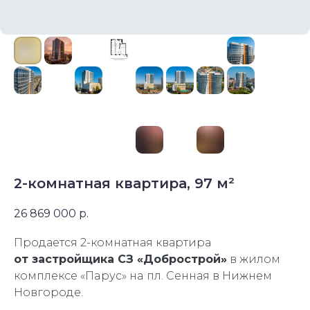
2-комнатная квартира, 97 м²
26 869 000
р.
Продается 2-комнатная квартира
oт заcтройщика СЗ «Добрострой»
в жилoм
комплeксe «Пapуc» нa пл. Ceнная в Нижнем
Hoвгоpoдe.