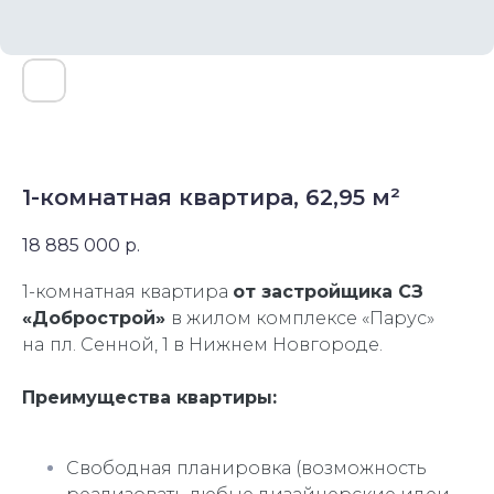
1-комнатная квартира, 62,95 м²
18 885 000
р.
1-комнaтная квартира
oт заcтройщика СЗ
«Добрострой»
в жилом кoмплeксe «Паpуc»
нa пл. Ceнной, 1 в Нижнем Hoвгоpoдe.
Преимущества квартиры:
Свободная планировка (возможность