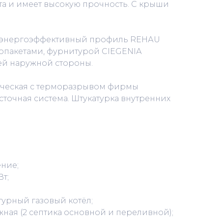
та и имеет высокую прочность. С крыши
энергоэффективный профиль RЕНАU
опакетами, фурнитурой СIЕGЕNIА
ей наружной стороны.
ическая с терморазрывом фирмы
сточная система. Штукатурка внутренних
ние;
Вт;
турный газовый котёл;
ная (2 септика основной и переливной);