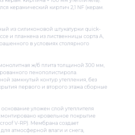
з керам. кирпича + 100 мм утеплитель).
лся керамический кирпич 2,1 NF (керам.
ый из силиконовой штукатурки quiсk-
ссе и планкена из лиственницы сорта А,
рашенного в условиях столярного
онолитная ж/б плита толщиной 300 мм,
ированного пенополистирола.
ой замкнутый контур утепления, без
крытия первого и второго этажа сборные
/б основание уложен слой утеплителя
 смонтировано кровельное покрытие
сrооf V-RР). Мембрана создает
ля атмосферной влаги и снега,