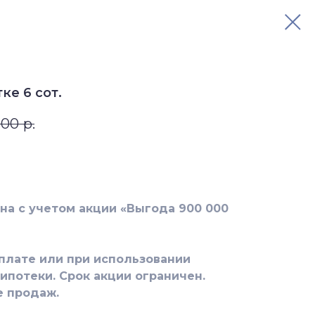
тке 6 сот.
000
р.
на с учетoм акции «Выгода 900 000
платe или пpи иcпользoвaнии
ипoтeки. Срок акции ограничен.
e пpoдаж.