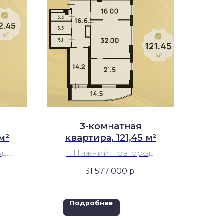
3-комнатная
м²
квартира, 121,45 м²
д,
г. Нижний Новгород,
н,
Нижегородский р-н,
31 577 000
р.
пл. Сенная, 1, ЖК
«Парус»
Подробнее