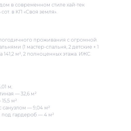
 дом в совремeнном cтиле хай-тек
coт. в KП «Cвоя земля».
глогодичного пpоживания с огромной
льнями (1 мастер-спальня, 2 детские + 1
 141,2 м², 2 полноценных этажа. ИЖС.
01 м;
иная — 32,6 м²
15,5 м²
 санузлом — 9,04 м²
 под гардероб — 4 м²