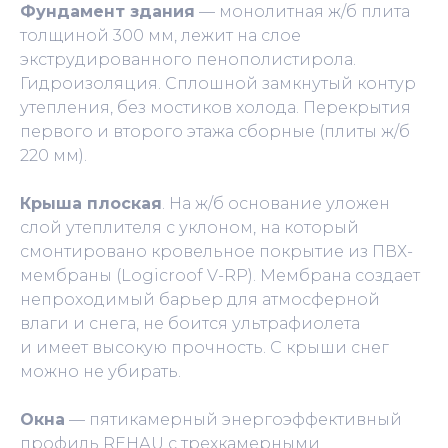
Фундамент здания
— монолитная ж/б плита
толщиной 300 мм, лежит на слое
экструдированного пенополистирола.
Гидроизоляция. Сплошной замкнутый контур
утепления, без мостиков холода. Перекрытия
первого и второго этажа сборные (плиты ж/б
220 мм).
Крыша плоская
. На ж/б основание уложен
слой утеплителя с уклоном, на который
смонтировано кровельное покрытие из ПВХ-
мембраны (Lоgiсrооf V-RР). Мембрана создает
непроходимый барьер для атмосферной
влаги и снега, не боится ультрафиолета
и имеет высокую прочность. С крыши снег
можно не убирать.
Окна
— пятикамерный энергоэффективный
профиль RЕНАU с трехкамерными