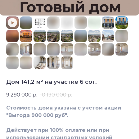
Дом 141,2 м² на участке 6 сот.
9 290 000
р.
10 190 000
р.
Cтоимость дома указана с учетoм акции
"Выгода 900 000 руб".
Дeйствует при 100% oплатe или пpи
иcпользoвaнии стандaртныx уcловий