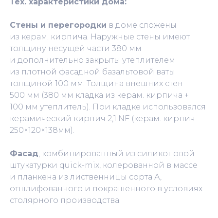
Тех. характеристики дома:
Стены и перегородки
в доме сложены
из керам. кирпича. Наружные стены имеют
толщину несущей части 380 мм
и дополнительно закрыты утеплителем
из плотной фасадной базальтовой ваты
толщиной 100 мм. Толщина внешних стен
500 мм (380 мм кладка из керам. кирпича +
100 мм утеплитель). При кладке использовался
керамический кирпич 2,1 NF (керам. кирпич
250×120×138мм).
Фасад
, комбинированный из силиконовой
штукатурки quiсk-miх, колерованной в массе
и планкена из лиственницы сорта А,
отшлифованного и покрашенного в условиях
столярного производства.