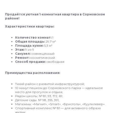
Продаётся уютная 1-комнатная квартира в Сормовском
районе!
Характеристики квартиры:
Количество комнат:
1
Общая площадь:
29,7 м²
Площадь кухни:
5,3 м²
Этаж:
9 из 9
Санузел:
совмещённый
Ремонт:
косметический
Способ продажи:
свободная
Преимущества расположения:
Тихий район с развитой инфраструктурой;
10 минут пешком до Сормовского парка — идеальное
место для прогулок и отдыха;
Рядом школы: № 81, 93, 172, 69;
Детские сады: № 98, 355, 391;
Магазины: «Магнит», «Smart», «Бристоль», «Куулклевер».
Спортивный комплекс № 81 — для активного образа
жизни;