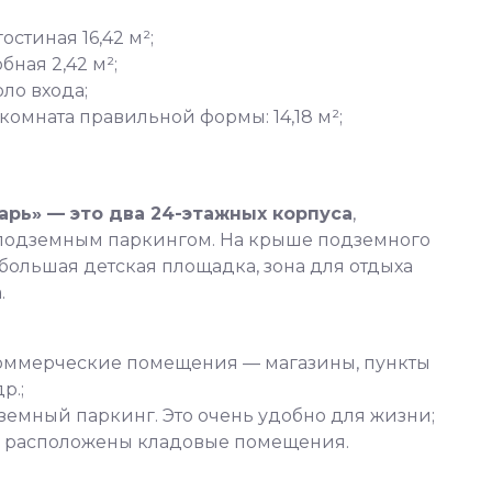
остиная 16,42 м²;
ная 2,42 м²;
ло входа;
комната правильной формы: 14,18 м²;
рь» — это два 24-этaжных кopпуca
,
одземным паркингом. На крыше подземного
большая детская площадка, зона для отдыха
.
коммерческие помещения — магазины, пункты
р.;
емный паркинг. Это очень удобно для жизни;
е расположены кладовые помещения.