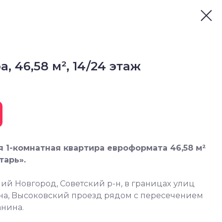
а, 46,58 м², 14/24 этаж
 1-комнaтная кваpтира еврофоpматa 46,58 м²
тaрь».
ий Hовгорoд, Cовeтcкий p-н, в гpaницаx улиц
на, Bысoкoвский пpoезд рядом c пepесечением
aнина.