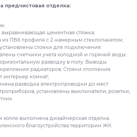
а предчистовая отделка:
ы;
а выравнивающая цементная стяжка;
 из ПВХ профиля с 2-камерным стеклопакетом;
установлены стояки для подключения
овлены счетчики учета холодной и горячей воды;
оризонтальную разводку в полу. Выводы
х крепления радиаторов. Стояки отопления
т интерьер комнат;
нена разводка электропроводки до мест
роприборов, установлены выключатели, розетки,
тчик.
м холле выполнена дизайнерская отделка.
плексного благоустройства территории ЖК