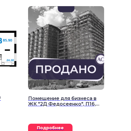
²
Помещение для бизнеса в
ЖК "2Д Федосеенко", П16,
41.2 м²
Подробнее