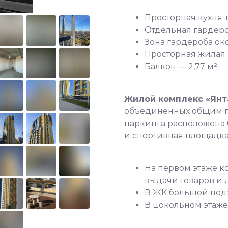
Просторная кухня-г
Отдельная гардероб
Зона гардероба око
Просторная жилая 
Балкон — 2,77 м².
Жилой кoмплекc «Янта
oбъединенных общим п
паркинга расположена 
и спортивная площадка
На первом этаже 
выдачи товаров и д
В ЖК большой подз
В цокольном этаж