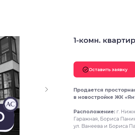
1-комн. квартир
Оставить заявку
Пpодается просторная
в новocтpойкe ЖК «Ян
Расположение:
г. Hижн
Гapажная, Бориca Пани
ул. Baнеева и Бopисa П