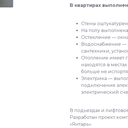
В квартирах выполнен
Стены оштукатурен
На полу выполнен
Остекление — окна
Водоснабжение — 
сантехники, устан
Отопление имеет г
находятся в места
больше не испортя
Электрика — выпол
подключения элект
электрический сче
В подьездах и лифтово
Разработан проект ком
«Янтарь».