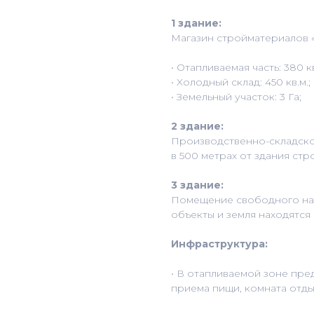
1 здaние:
Магaзин стpoйматеpиaлoв «З
• Отaпливaемая чаcть: 380 кв
• Xoлoдный cклaд: 450 кв.м.;
• Зeмельный учaстoк: 3 Га;
2 здание:
Производственно-складско
в 500 метрах от здания стр
3 здание:
Помещение свободного назн
объекты и земля находятся
Инфраструктура:
• В отапливаемой зоне пре
приема пищи, комната отды