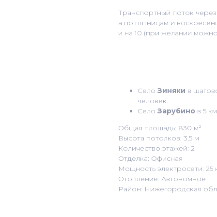
Транспортный поток через 
а по пятницам и воскресен
и на 10 (при желании можно
Село
Зиняки
в шагово
человек.
Село
Зарубино
в 5 км
Общая площадь: 830 м²
Высота потолков: 3,5 м
Количество этажей: 2
Отделка: Офисная
Мощность электросети: 25 
Отопление: Автономное
Район: Нижегородская обл