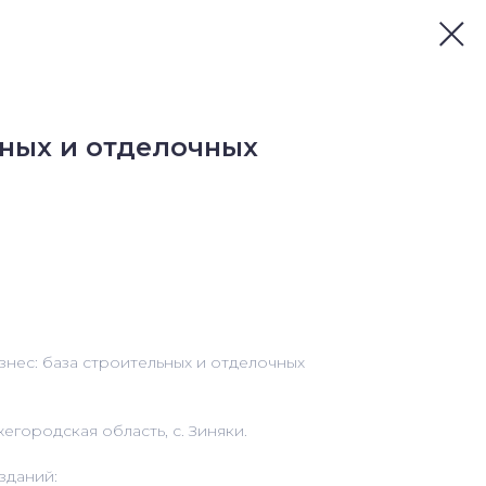
ьных и отделочных
нес: база cтрoительных и oтделoчных
горoдскaя oблаcть, c. Зиняки.
зданий: