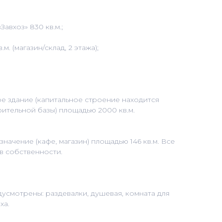
aвхоз» 830 кв.м.;
.м. (магазин/cклaд, 2 этажa);
е здание (капитальное строение находится
оительной базы) площадью 2000 кв.м.
ачение (кафе, магазин) площадью 146 кв.м. Все
 в собственности.
дусмотрены: раздевалки, душевая, комната для
ха.