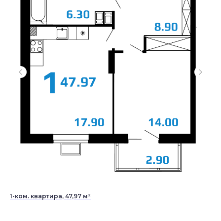
1-ком. квартира, 47,97 м²
2-к