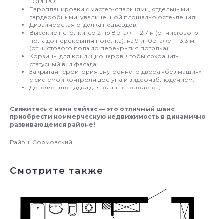
ГОРПРО;
Европланировки с мастер-спальнями, отдельными
гардеробными, увеличенной площадью остекления;
Дизайнерская отделка подъездов;
Высокие потолки: со 2 по 8 этаж — 2,7 м (от чистового
пола до перекрытия потолка), на 9 и 10 этаже — 3,3 м
(от чистового пола до перекрытия потолка);
Корзины для кондиционеров, чтобы сохранить
статусный вид фасада;
Закрытая территория внутреннего двора «без машин»
с системой контроля доступа и видеонаблюдением;
Детские площадки для разных возрастов;
Свяжитесь с нами сейчас — это отличный шанс
приобрести коммерческую недвижимость в динамично
развивающемся районе!
Район: Сормовский
Смотрите также