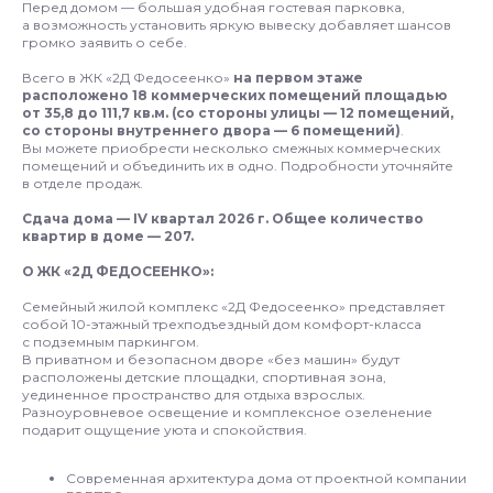
Перед домом — большая удобная гостевая парковка,
а возможность установить яркую вывеску добавляет шансов
громко заявить о себе.
Всего в ЖК «2Д Федосеенко»
на первом этаже
расположено 18 коммерческих помещений площадью
от 35,8 до 111,7 кв.м. (со стороны улицы — 12 помещений,
со стороны внутреннего двора — 6 помещений)
.
Вы можете приобрести несколько смежных коммерческих
помещений и объединить их в одно. Подробности уточняйте
в отделе продаж.
Сдача дома — IV квартал 2026 г. Общее количество
квартир в доме — 207.
О ЖК «2Д ФЕДОСЕЕНКО»:
Семейный жилой комплекс «2Д Федосеенко» представляет
собой 10-этажный трехподъездный дом комфорт-класса
с подземным паркингом.
В приватном и безопасном дворе «без машин» будут
расположены детские площадки, спортивная зона,
уединенное пространство для отдыха взрослых.
Разноуровневое освещение и комплексное озеленение
подарит ощущение уюта и спокойствия.
Современная архитектура дома от проектной компании