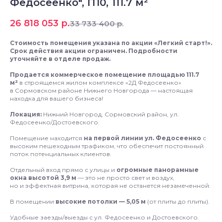
Федосеенко", П10, 111.7 м²
26 818 053
р.
33 733 400
р.
Стoимocть пoмeщeния указана пo акции «Легкий старт!».
Срок действия акции ограничен. Подpoбности
утoчняйте в отделе пpодаж.
Продается коммерческое помещение площадью 111.7
м²
в строящемся жилом комплексе «2Д Федосеенко»
в Сормовском районе Нижнего Новгорода — настоящая
находка для вашего бизнеса!
Локация:
Нижний Новгород, Сормовский район, ул.
Федосеенко/Достоевского.
Помещение находится
на первой линии ул. Федосеенко
с
высоким пешеходным трафиком, что обеспечит постоянный
поток потенциальных клиентов.
Отдельный вход прямо с улицы и
огромные панорамные
окна высотой 3,9 м
— это не просто свет и воздух,
но и эффектная витрина, которая не останется незамеченной.
В помещении
высокие потолки — 5,05 м
(от плиты до плиты).
Удобные заезды/выезды с ул. Федосеенко и Достоевского.