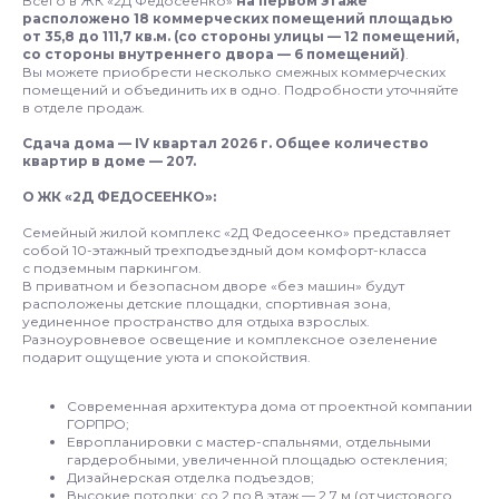
Всего в ЖК «2Д Федосеенко»
на первом этаже
расположено 18 коммерческих помещений площадью
от 35,8 до 111,7 кв.м. (со стороны улицы — 12 помещений,
со стороны внутреннего двора — 6 помещений)
.
Вы можете приобрести несколько смежных коммерческих
помещений и объединить их в одно. Подробности уточняйте
в отделе продаж.
Сдача дома — IV квартал 2026 г. Общее количество
квартир в доме — 207.
О ЖК «2Д ФЕДОСЕЕНКО»:
Семейный жилой комплекс «2Д Федосеенко» представляет
собой 10-этажный трехподъездный дом комфорт-класса
с подземным паркингом.
В приватном и безопасном дворе «без машин» будут
расположены детские площадки, спортивная зона,
уединенное пространство для отдыха взрослых.
Разноуровневое освещение и комплексное озеленение
подарит ощущение уюта и спокойствия.
Современная архитектура дома от проектной компании
ГОРПРО;
Европланировки с мастер-спальнями, отдельными
гардеробными, увеличенной площадью остекления;
Дизайнерская отделка подъездов;
Высокие потолки: со 2 по 8 этаж — 2,7 м (от чистового