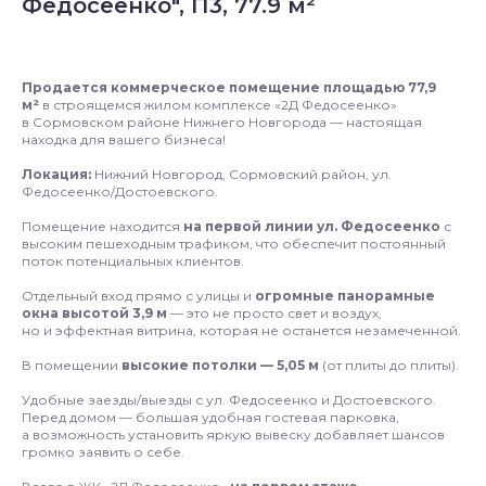
Федосеенко", П3, 77.9 м²
Продается коммерческое помещение площадью 77,9
м²
в строящемся жилом комплексе «2Д Федосеенко»
в Сормовском районе Нижнего Новгорода — настоящая
находка для вашего бизнеса!
Локация:
Нижний Новгород, Сормовский район, ул.
Федосеенко/Достоевского.
Помещение находится
на первой линии ул. Федосеенко
с
высоким пешеходным трафиком, что обеспечит постоянный
поток потенциальных клиентов.
Отдельный вход прямо с улицы и
огромные панорамные
окна высотой 3,9 м
— это не просто свет и воздух,
но и эффектная витрина, которая не останется незамеченной.
В помещении
высокие потолки — 5,05 м
(от плиты до плиты).
Удобные заезды/выезды с ул. Федосеенко и Достоевского.
Перед домом — большая удобная гостевая парковка,
а возможность установить яркую вывеску добавляет шансов
громко заявить о себе.