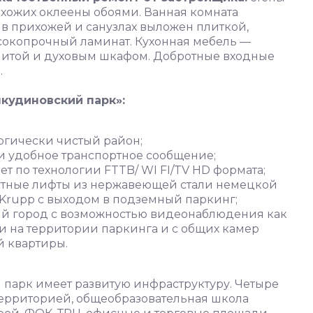
ихожих оклеены обоями. Ванная комната
 в прихожей и санузлах выложен плиткой,
сокопрочный ламинат. Кухонная мебель —
плитой и духовым шкафом. Добротные входные
.
кудиновский парк»:
гически чистый район;
 и удобное транспортное сообщение;
т по технологии FTTB/ WI FI/TV HD формата;
тные лифты из нержавеющей стали немецкой
Krupp с выходом в подземный паркинг;
ый город с возможностью видеонаблюдения как
 и на территории паркинга и с общих камер
й квартиры.
парк имеет развитую инфраструктуру. Четыре
 территорией, общеобразовательная школа