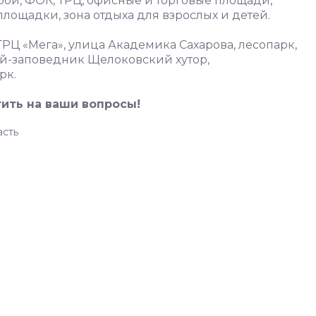
рой, ФОК, ТРЦ, офисные и торговые площади,
лощадки, зона отдыха для взрослых и детей.
ТРЦ «Мега», улица Академика Сахарова, лесопарк,
ей-заповедник Щелоковский хутор,
рк.
тить на ваши вопросы!
асть