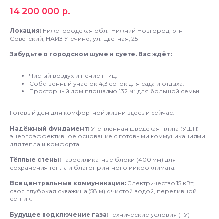
14 200 000
р.
Локация:
Нижегородская обл., Нижний Новгород, р-н
Советский, НАИЗ Утечино, ул. Цветная, 25
Забудьте о городском шуме и суете. Вас ждёт:
Чистый воздух и пение птиц.
Собственный участок 4,3 соток для сада и отдыха.
Просторный дом площадью 132 м² для большой семьи.
Готовый дом для комфортной жизни здесь и сейчас:
Надёжный фундамент:
Утеплённая шведская плита (УШП) —
энергоэффективное основание с готовыми коммуникациями
для тепла и комфорта.
Тёплые стены:
Газосиликатные блоки (400 мм) для
сохранения тепла и благоприятного микроклимата.
Все центральные коммуникации:
Электричество 15 кВт,
своя глубокая скважина (58 м) с чистой водой, переливной
септик.
Будущее подключение газа:
Технические условия (ТУ)