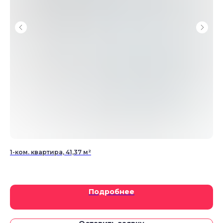
1-ком. квартира, 41,37 м²
1-к
Подробнее