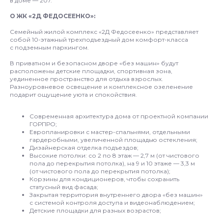
в доме — 207.
О ЖК «2Д ФЕДОСЕЕНКО»:
Семейный жилой комплекс «2Д Федосеенко» представляет
собой 10-этажный трехподъездный дом комфорт-класса
с подземным паркингом.
В приватном и безопасном дворе «без машин» будут
расположены детские площадки, спортивная зона,
уединенное пространство для отдыха взрослых.
Разноуровневое освещение и комплексное озеленение
подарит ощущение уюта и спокойствия.
Современная архитектура дома от проектной компании
ГОРПРО;
Европланировки с мастер-спальнями, отдельными
гардеробными, увеличенной площадью остекления;
Дизайнерская отделка подъездов;
Высокие потолки: со 2 по 8 этаж — 2,7 м (от чистового
пола до перекрытия потолка), на 9 и 10 этаже — 3,3 м
(от чистового пола до перекрытия потолка);
Корзины для кондиционеров, чтобы сохранить
статусный вид фасада;
Закрытая территория внутреннего двора «без машин»
с системой контроля доступа и видеонаблюдением;
Детские площадки для разных возрастов;